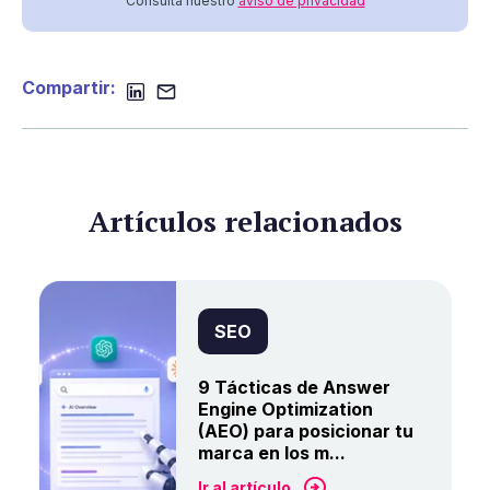
Consulta nuestro
aviso de privacidad
Compartir:
Artículos relacionados
SEO
9 Tácticas de Answer
Engine Optimization
(AEO) para posicionar tu
marca en los m...
Ir al artículo