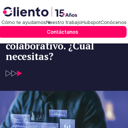
CRM
Tipos de CRM:
Cómo te ayudamos
Nuestro trabajo
Hubspot
Conócenos
operativo, analítico y
Contáctanos
colaborativo. ¿Cuál
necesitas?